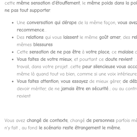
cette
même sensation d'étouffement
, le
même poids dans la poi
ne pas tout
supporter
.
Une
conversation qui dérape
de la même façon,
vous avez
recommence
...
Des
relations
qui vous
laissent
le même
goût amer
, des
re
mêmes
blessures
Cette
sensation de ne pas être
à
votre place
, ce
malaise
d
Vous faites de votre mieux
, et pourtant ce
doute revient
: 
travail, dans votre projet...cette
peur silencieuse vous ac
même là quand tout va bien, comme si une voix intérieur
Vous faites attention
,
vous
essayez
de mieux gérer,
de déb
devoir mériter, de ne
jamais être en sécurité
; ou au contr
revient
Vous avez
changé de contexte
,
changé
de personnes
parfois 
n'y fait , au fond
le scénario reste étrangement le même.